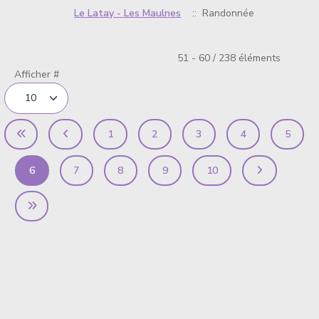
Le Latay - Les Maulnes
:: Randonnée
Limite de la pagination
51 - 60 / 238 éléments
Afficher #
1
2
3
4
5
6
7
8
9
10