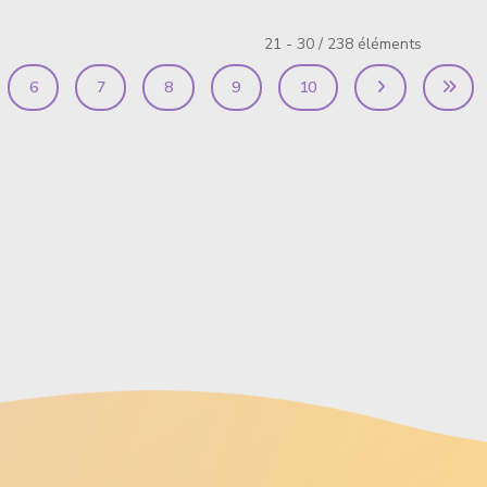
21 - 30 / 238 éléments
6
7
8
9
10