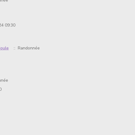
nnée
24 09:30
doule
:: Randonnée
nnée
0