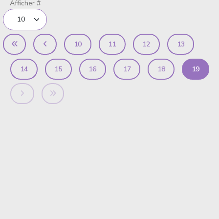
Afficher #
10
11
12
13
14
15
16
17
18
19