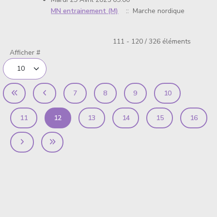
MN entrainement (M)
:: Marche nordique
Limite de la pagination
111 - 120 / 326 éléments
Afficher #
7
8
9
10
11
12
13
14
15
16