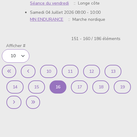
Séance du vendredi
:: Longe côte
Samedi 04 Juillet 2026 08:00 - 10:00
MN ENDURANCE
:: Marche nordique
Limite de la pagination
151 - 160 / 186 éléments
Afficher #
10
11
12
13
14
15
16
17
18
19