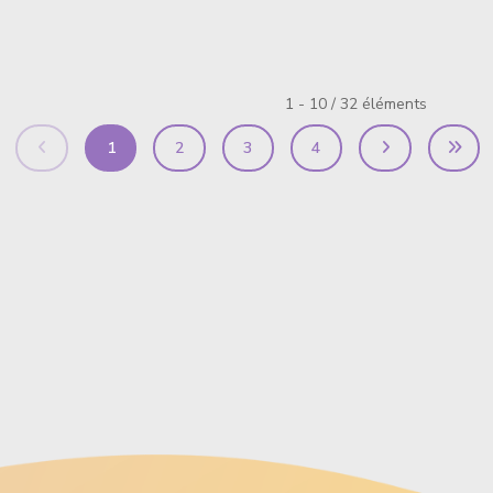
1 - 10 / 32 éléments
1
2
3
4