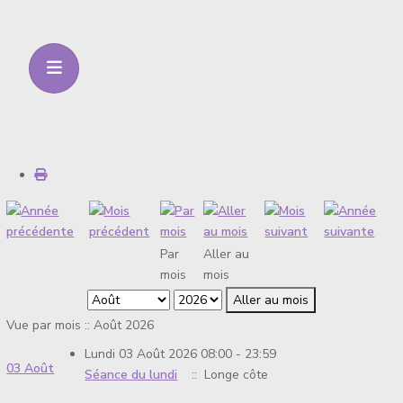
Par
Aller au
mois
mois
Aller au mois
Vue par mois :: Août 2026
Lundi 03 Août 2026 08:00 - 23:59
03 Août
Séance du lundi
:: Longe côte