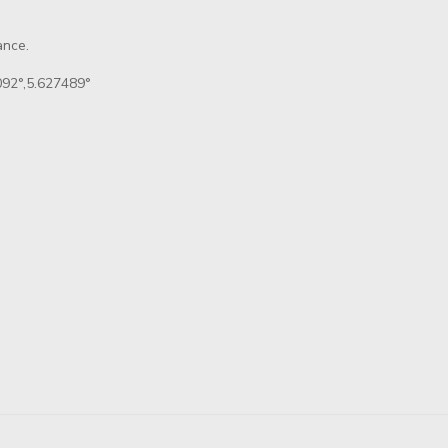
ance.
92°,5.627489°