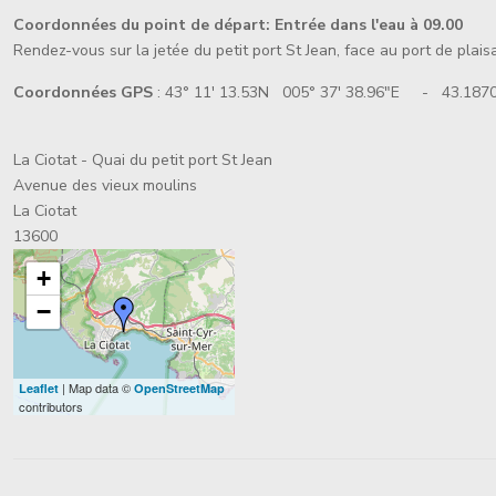
Coordonnées du point de départ:
Entrée dans l'eau à 09.00
Rendez-vous sur la jetée du petit port St Jean, face au port de plais
Coordonnées GPS
: 43° 11' 13.53N 005° 37' 38.96"E - 43.1870
La Ciotat - Quai du petit port St Jean
Avenue des vieux moulins
La Ciotat
13600
+
−
| Map data ©
Leaflet
OpenStreetMap
contributors