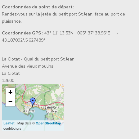
Coordonnées du point de départ:
Rendez-vous sur la jetée du petit port St Jean, face au port de
plaisance.
Coordonnées GPS
: 43° 11' 13.53N 005° 37' 38.96"E -
43.187092°,5.627489°
La Ciotat - Quai du petit port St Jean
Avenue des vieux moulins
La Ciotat
13600
+
−
| Map data ©
Leaflet
OpenStreetMap
contributors