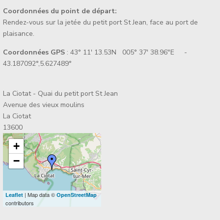
Coordonnées du point de départ:
Rendez-vous sur la jetée du petit port St Jean, face au port de
plaisance.
Coordonnées GPS
: 43° 11' 13.53N 005° 37' 38.96"E -
43.187092°,5.627489°
La Ciotat - Quai du petit port St Jean
Avenue des vieux moulins
La Ciotat
13600
+
−
| Map data ©
Leaflet
OpenStreetMap
contributors