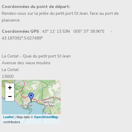
Coordonnées du point de départ:
Rendez-vous sur la jetée du petit port St Jean, face au port de
plaisance.
Coordonnées GPS
: 43° 11' 13.53N 005° 37' 38.96"E -
43.187092°,5.627489°
La Ciotat - Quai du petit port St Jean
Avenue des vieux moulins
La Ciotat
13600
+
−
| Map data ©
Leaflet
OpenStreetMap
contributors