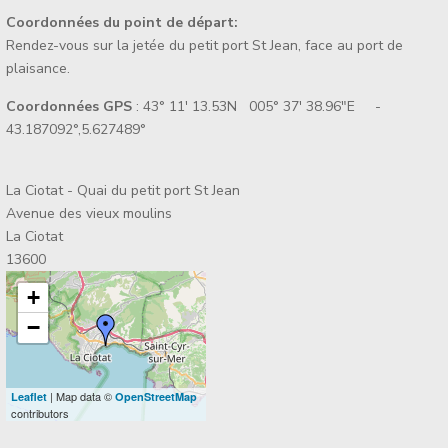
Coordonnées du point de départ:
Rendez-vous sur la jetée du petit port St Jean, face au port de
plaisance.
Coordonnées GPS
: 43° 11' 13.53N 005° 37' 38.96"E -
43.187092°,5.627489°
La Ciotat - Quai du petit port St Jean
Avenue des vieux moulins
La Ciotat
13600
+
−
| Map data ©
Leaflet
OpenStreetMap
contributors