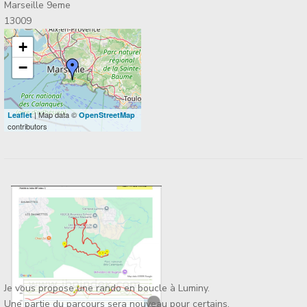
Marseille 9eme
13009
+
−
| Map data ©
Leaflet
OpenStreetMap
contributors
Je vous propose une rando en boucle à Luminy.
Une partie du parcours sera nouveau pour certains.