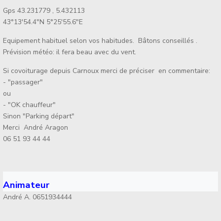
Gps 43.231779 , 5.432113
43°13'54.4"N 5°25'55.6"E
Equipement habituel selon vos habitudes. Bâtons conseillés .
Prévision météo: il fera beau avec du vent.
Si covoiturage depuis Carnoux merci de préciser en commentaire:
- "passager"
ou
- "OK chauffeur"
Sinon "Parking départ"
Merci André Aragon
06 51 93 44 44
Animateur
André A. 0651934444