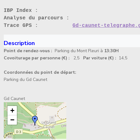
IBP Index :
Analyse du parcours :
Trace GPS :
Gd-caunet-telegraphe.
Description
Point de rendez-vous :
Parking du Mont Fleuri à
13:30H
Covoiturage par personne (€) :
2,5
Par voiture (€) :
14,5
Coordonnées du point de départ:
Parking du Gd Caunet
Gd Caunet
+
−