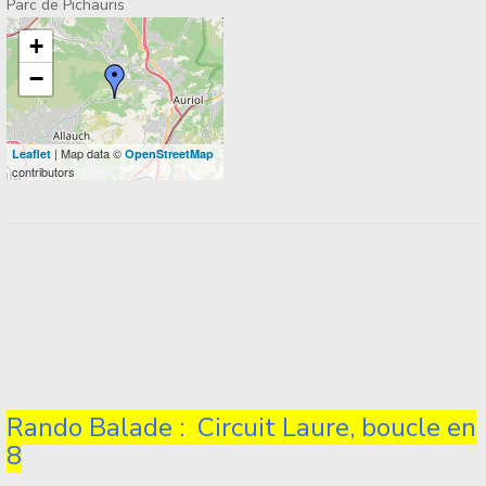
Parc de Pichauris
+
−
| Map data ©
Leaflet
OpenStreetMap
contributors
Rando Balade : Circuit Laure, boucle en
8