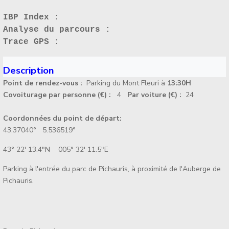
IBP Index :
Analyse du parcours :
Trace GPS :
Description
Point de rendez-vous :
Parking du Mont Fleuri à
13:30H
Covoiturage par personne (€) :
4
Par voiture (€) :
24
Coordonnées du point de départ:
43.37040° 5.536519°
43° 22' 13.4"N 005° 32' 11.5"E
Parking à l'entrée du parc de Pichauris, à proximité de l'Auberge de
Pichauris.