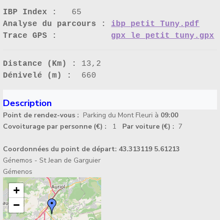
IBP Index :
65
Analyse du parcours :
ibp petit Tuny.pdf
Trace GPS :
gpx le petit tuny.gpx
Distance (Km) :
13,2
Dénivelé (m) :
660
Description
Point de rendez-vous :
Parking du Mont Fleuri à
09:00
Covoiturage par personne (€) :
1
Par voiture (€) :
7
Coordonnées du point de départ:
43.313119 5.61213
Génemos - St Jean de Garguier
Gémenos
+
−