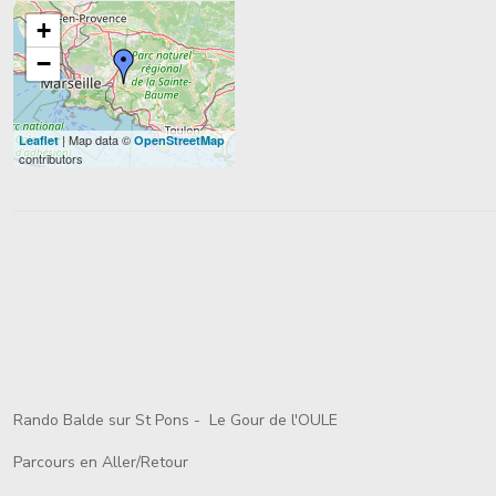
+
−
| Map data ©
Leaflet
OpenStreetMap
contributors
Rando Balde sur St Pons - Le Gour de l'OULE
Parcours en Aller/Retour