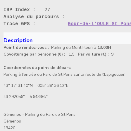
IBP Index :
27
Analyse du parcours :
Trace GPS :
Gour-de-l'OULE St Pon
Description
Point de rendez-vous :
Parking du Mont Fleuri à
13:00H
Covoiturage par personne (€) :
1,5
Par voiture (€) :
9
Coordonnées du point de départ:
Parking à l'entrée du Parc de St Pons sur la route de l'Espigoulier.
43° 17' 31.40"N 005° 38' 36.12"E
43.292056° 5.643367°
Gémenos - Parking du Parc de St Pons
Gémenos
13420