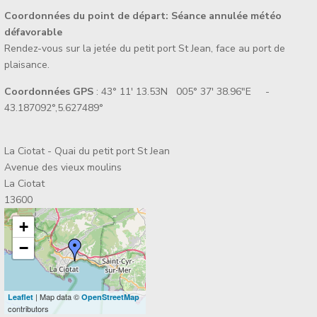
Coordonnées du point de départ:
Séance annulée météo
défavorable
Rendez-vous sur la jetée du petit port St Jean, face au port de
plaisance.
Coordonnées GPS
: 43° 11' 13.53N 005° 37' 38.96"E -
43.187092°,5.627489°
La Ciotat - Quai du petit port St Jean
Avenue des vieux moulins
La Ciotat
13600
+
−
| Map data ©
Leaflet
OpenStreetMap
contributors