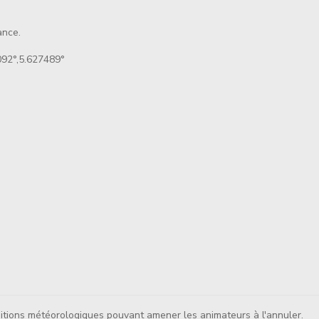
ance.
92°,5.627489°
ditions météorologiques pouvant amener les animateurs à l'annuler.