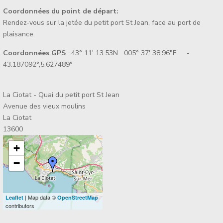
Coordonnées du point de départ:
Rendez-vous sur la jetée du petit port St Jean, face au port de
plaisance.
Coordonnées GPS
: 43° 11' 13.53N 005° 37' 38.96"E -
43.187092°,5.627489°
La Ciotat - Quai du petit port St Jean
Avenue des vieux moulins
La Ciotat
13600
+
−
| Map data ©
Leaflet
OpenStreetMap
contributors