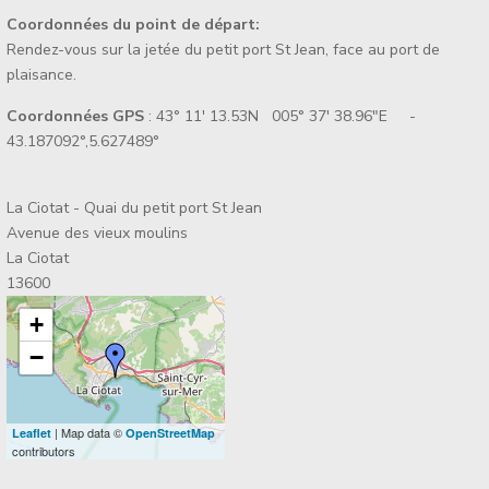
Coordonnées du point de départ:
Rendez-vous sur la jetée du petit port St Jean, face au port de
plaisance.
Coordonnées GPS
: 43° 11' 13.53N 005° 37' 38.96"E -
43.187092°,5.627489°
La Ciotat - Quai du petit port St Jean
Avenue des vieux moulins
La Ciotat
13600
+
−
| Map data ©
Leaflet
OpenStreetMap
contributors