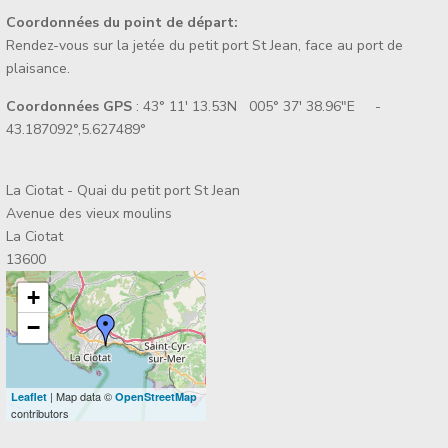
Coordonnées du point de départ:
Rendez-vous sur la jetée du petit port St Jean, face au port de
plaisance.
Coordonnées GPS
: 43° 11' 13.53N 005° 37' 38.96"E -
43.187092°,5.627489°
La Ciotat - Quai du petit port St Jean
Avenue des vieux moulins
La Ciotat
13600
+
−
| Map data ©
Leaflet
OpenStreetMap
contributors