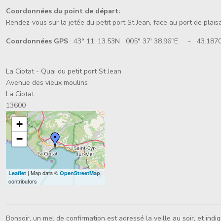
Coordonnées du point de départ:
Rendez-vous sur la jetée du petit port St Jean, face au port de plais
Coordonnées GPS
: 43° 11' 13.53N 005° 37' 38.96"E - 43.1870
La Ciotat - Quai du petit port St Jean
Avenue des vieux moulins
La Ciotat
13600
+
−
| Map data ©
Leaflet
OpenStreetMap
contributors
Bonsoir, un mel de confirmation est adressé la veille au soir, et ind