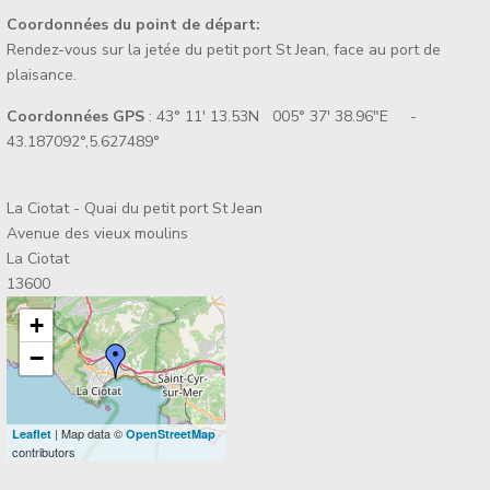
Coordonnées du point de départ:
Rendez-vous sur la jetée du petit port St Jean, face au port de
plaisance.
Coordonnées GPS
: 43° 11' 13.53N 005° 37' 38.96"E -
43.187092°,5.627489°
La Ciotat - Quai du petit port St Jean
Avenue des vieux moulins
La Ciotat
13600
+
−
| Map data ©
Leaflet
OpenStreetMap
contributors