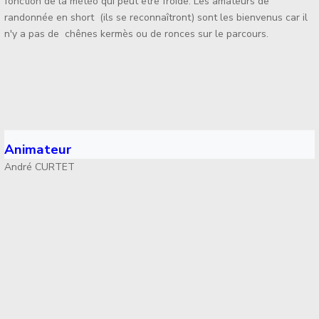
fonction de la météo qui peut être froide. Les amateurs de
randonnée en short (ils se reconnaîtront) sont les bienvenus car il
n'y a pas de chênes kermès ou de ronces sur le parcours.
Animateur
André CURTET