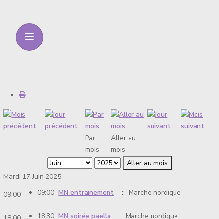
Par
Aller au
mois
mois
Aller au mois
Mardi 17 Juin 2025
09:00
MN entrainement
:: Marche nordique
09:00
18:30
MN soirée paella
:: Marche nordique
18:00