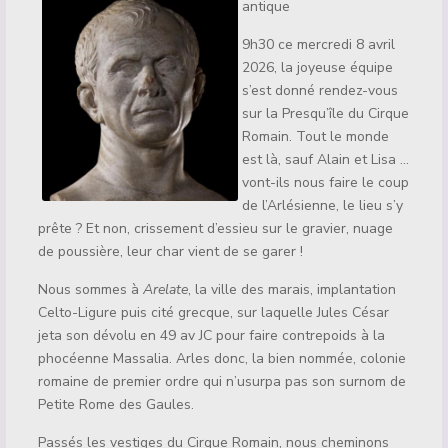
antique
9h30 ce mercredi 8 avril
2026, la joyeuse équipe
s’est donné rendez-vous
sur la Presqu’île du Cirque
Romain. Tout le monde
est là, sauf Alain et Lisa …
vont-ils nous faire le coup
de l’Arlésienne, le lieu s’y
prête ? Et non, crissement d’essieu sur le gravier, nuage
de poussière, leur char vient de se garer !
Nous sommes à
Arelate
, la ville des marais, implantation
Celto-Ligure puis cité grecque, sur laquelle Jules César
jeta son dévolu en 49 av JC pour faire contrepoids à la
phocéenne Massalia. Arles donc, la bien nommée, colonie
romaine de premier ordre qui n’usurpa pas son surnom de
Petite Rome des Gaules.
Passés les vestiges du Cirque Romain, nous cheminons