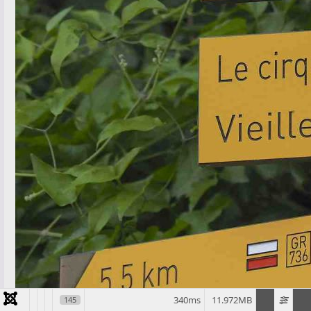
340ms
11.972MB
145