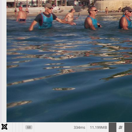
334ms
11.199MB
68