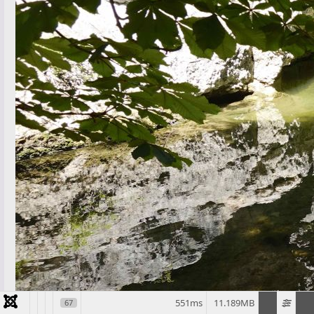
551ms
11.189MB
67