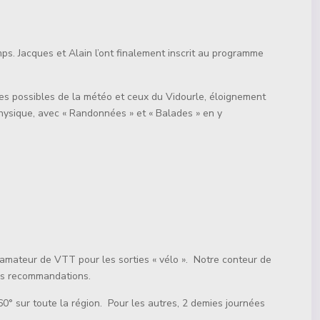
mps. Jacques et Alain l’ont finalement inscrit au programme
rices possibles de la météo et ceux du Vidourle, éloignement
hysique, avec « Randonnées » et « Balades » en y
d amateur de VTT pour les sorties « vélo ». Notre conteur de
urs recommandations.
60° sur toute la région. Pour les autres, 2 demies journées