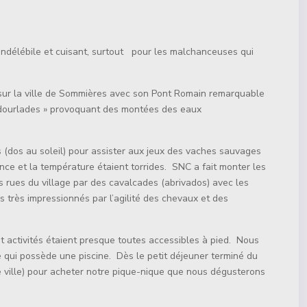
 indélébile et cuisant, surtout pour les malchanceuses qui
s sur la ville de Sommières avec son Pont Romain remarquable
 Vidourlades » provoquant des montées des eaux
 (dos au soleil) pour assister aux jeux des vaches sauvages
ce et la température étaient torrides. SNC a fait monter les
 rues du village par des cavalcades (abrivados) avec les
 très impressionnés par l’agilité des chevaux et des
 et activités étaient presque toutes accessibles à pied. Nous
e qui possède une piscine. Dès le petit déjeuner terminé du
le ville) pour acheter notre pique-nique que nous dégusterons