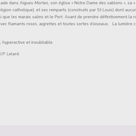
alade dans Aigues-Mortes, son église « Notre Dame des sablons », sa 
ligion catholique), et ses remparts (construits par St Louis) dont auc
i que les marais salins et le Port. Avant de prendre définitivement la r
avec flamants roses, aigrettes et toutes sortes d’oiseaux. La lumièr
, hyperactive et inoubliable.
.P. Lelard.