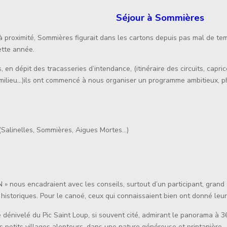
Séjour à Sommières
 à proximité, Sommières figurait dans les cartons depuis pas mal de te
ette année.
s, en dépit des tracasseries d’intendance, (itinéraire des circuits, cap
 milieu…)ils ont commencé à nous organiser un programme ambitieux, p
 (Salinelles, Sommières, Aigues Mortes…)
 » nous encadraient avec les conseils, surtout d’un participant, gran
 historiques. Pour le canoë, ceux qui connaissaient bien ont donné le
 dénivelé du Pic Saint Loup, si souvent cité, admirant le panorama à 3
rs petits villages alentours, dans une nature généreuse et printanière.