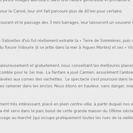
pour le Canoë, leur ont fait parcourir plus de 40 km pour certains.
ourant et le passage des 3 mini barrages, leur laisseront un souvenir
 Salinelles d'où fut réellement extraite la « Terre de Sommières, pui
du fleuve Vidourle (il se jette dans la mer à Aigues Mortes) et ses «
haleureusement et gratuitement, nous conseillant les meilleures places
comble pour le 1er mai. La fanfare a joué Carmen, assurément l’ambian
evées aux cornes des vachettes. Le spectacle s’est poursuivi dans les
es ramener dans les enclos. Nous étions en hauteur, sans danger, mais
ement très intéressant, placé en plein centre-ville, à partir duquel nos
 a été servi dans le parc boisé de cette grande maison du 18ème siècl
assage au marché (qui occupe pratiquement toutes les rues de la vieil