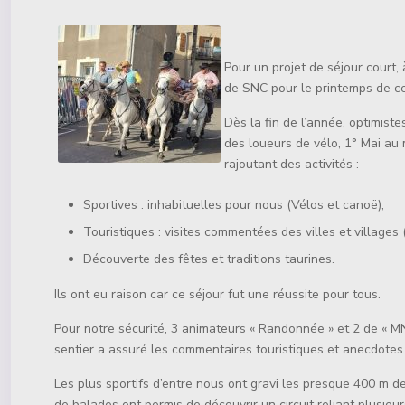
Détails
Pour un projet de séjour court,
de SNC pour le printemps de c
Dès la fin de l’année, optimiste
des loueurs de vélo, 1° Mai au
rajoutant des activités :
Sportives : inhabituelles pour nous (Vélos et canoë),
Touristiques : visites commentées des villes et villages
Découverte des fêtes et traditions taurines.
Ils ont eu raison car ce séjour fut une réussite pour tous.
Pour notre sécurité, 3 animateurs « Randonnée » et 2 de « MN
sentier a assuré les commentaires touristiques et anecdotes
Les plus sportifs d’entre nous ont gravi les presque 400 m de
de balades ont permis de découvrir un circuit reliant plusieu