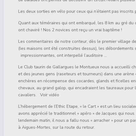
Les deux sorties en vélo pour ceux qui n’étaient pas inscrits 
Quant aux téméraires qui ont embarqué, les 8 km au gré du c
ont chaviré ! Nos 2 novices ont reçu un vrai baptême !
Les commentaires de notre conteur, dès le premier village de
(les maisons ont été construites dessus), les débordements 
impressionnantes, ont interpellé l’auditoire …
Le Club taurin de Gallargues le Montueux nous a accueilli c
et des jeunes gens (raseteurs et tourneurs) dans une arène 
enchères en récompense des cocardes, glands et ficelles enl
chevaux, au grand galop, qui encadraient les taureaux pour l
cavaliers. Voir vidéo
L’hébergement de l’Ethic Etape, « le Cart » est un lieu social
avons apprécié le traditionnel « apéro » de Jacques qui nous
lendemain matin, il nous a fallu nous « arracher » pour un p
à Aigues-Mortes, sur la route du retour.