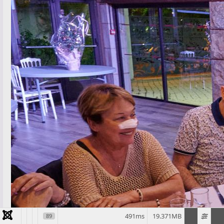
491ms
19.371MB
89