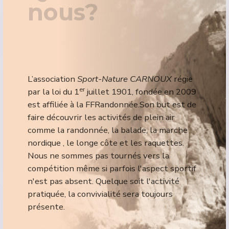
nous?
L’association
Sport-Nature CARNOUX
régie
er
par la loi du 1
juillet 1901, fondée e
n 2009
est affiliée à la FFRandonnée.Son but est de
faire découvrir les activités de plein air
comme la randonnée, la balade, la marche
nordique , le longe côte et les raquettes.
Nous ne sommes pas tournés vers la
compétition même si parfois l'aspect sportif
n'est pas absent. Quelque soit l'activité
pratiquée, la convivialité sera toujours
présente.